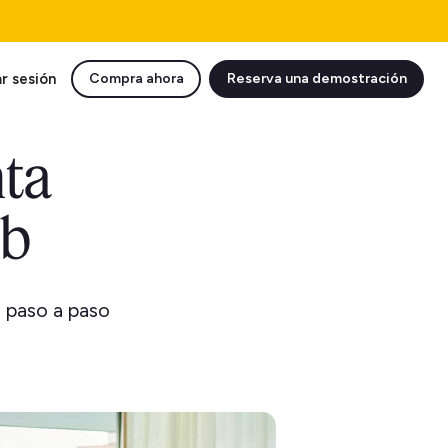
ar sesión
Compra ahora
Reserva una demostración
ta
nb
s paso a paso
.