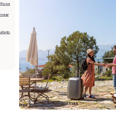
íficos
crear
irbnb: