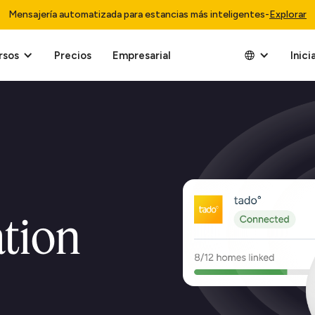
Mensajería automatizada para estancias más inteligentes
-
Explorar
rsos
Precios
Empresarial
Inici
ation