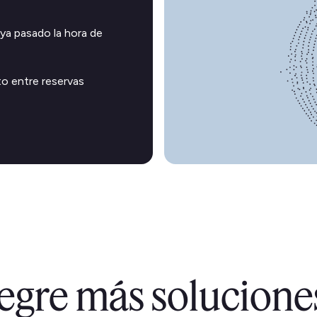
ya pasado la hora de
o entre reservas
tegre más solucion