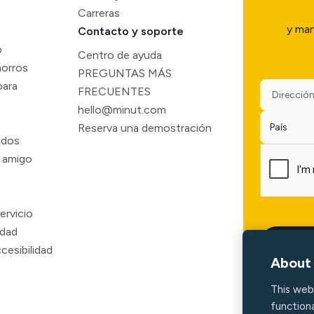
Carreras
y man
Contacto y soporte
o
Centro de ayuda
horros
PREGUNTAS MÁS
para
FRECUENTES
hello@minut.com
Reserva una demostración
ados
 amigo
ervicio
idad
cesibilidad
About 
This web
functiona