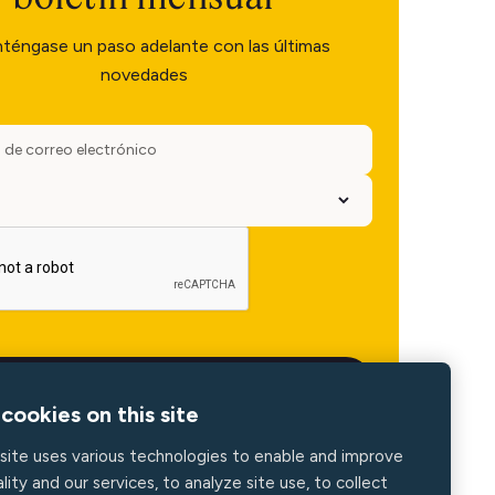
téngase un paso adelante con las últimas
novedades
cookies on this site
site uses various technologies to enable and improve
lity and our services, to analyze site use, to collect