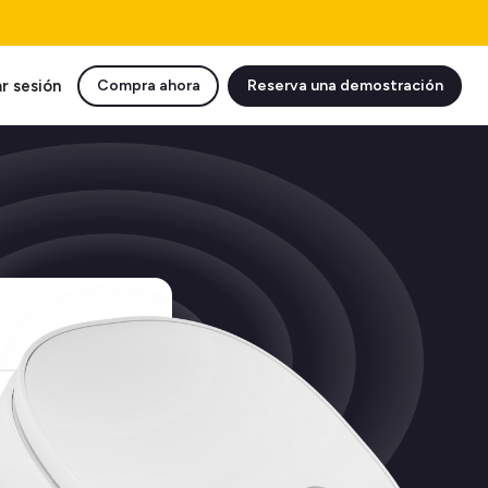
ar sesión
Compra ahora
Reserva una demostración