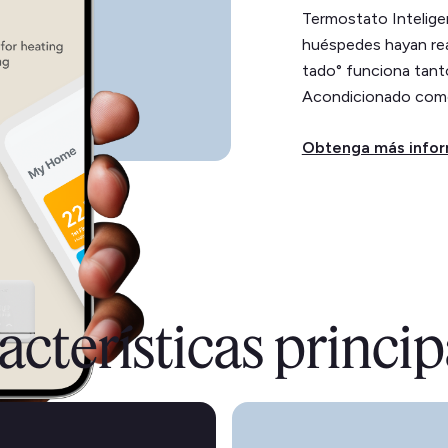
Termostato Intelige
huéspedes hayan real
tado° funciona tanto
Acondicionado como
Obtenga más info
acterísticas princip