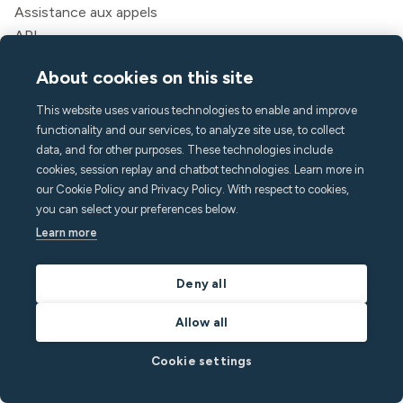
Assistance aux appels
API
Des solutions
About cookies on this site
Hôtes
This website uses various technologies to enable and improve
Directeurs de locations de vacances
functionality and our services, to analyze site use, to collect
Appart'hôtels et hôtels
data, and for other purposes. These technologies include
Logement pour étudiants
cookies, session replay and chatbot technologies. Learn more in
Multifamilial
our Cookie Policy and Privacy Policy. With respect to cookies,
you can select your preferences below.
Ressources
Learn more
Tarification
Blogue
Deny all
Partenaires
Webinaires
Allow all
Histoires de réussite
Cookie settings
Calculateur d'économies
Documentation pour les développeurs