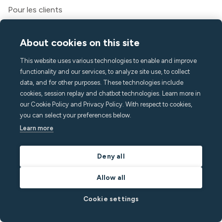
Pour les clients
Légal
Conditions générales d'utilisation
About cookies on this site
Politique de confidentialité
Déclaration d'accessibilité
This website uses various technologies to enable and improve
functionality and our services, to analyze site use, to collect
Légal
data, and for other purposes. These technologies include
cookies, session replay and chatbot technologies. Learn more in
L'entreprise
our Cookie Policy and Privacy Policy. With respect to cookies,
À propos de Minut
you can select your preferences below.
Presse et médias
Learn more
Carrière
Contact et assistance
Deny all
Centre d'aide
Allow all
FAQ
hello@minut.com
Cookie settings
Réservez une démo