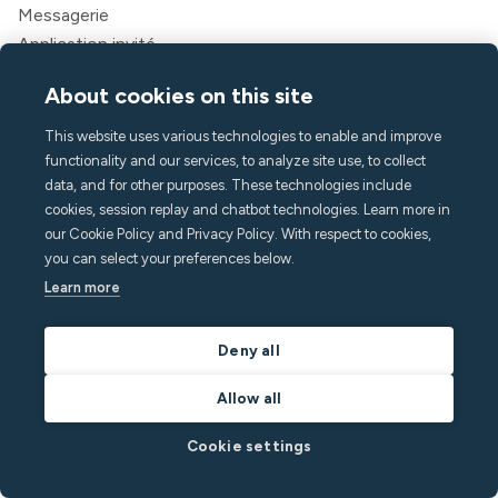
Messagerie
Application invité
Caractéristiques
About cookies on this site
Surveillance du bruit
This website uses various technologies to enable and improve
Détection de foule
functionality and our services, to analyze site use, to collect
Alarme domestique
data, and for other purposes. These technologies include
Détection du tabagisme
cookies, session replay and chatbot technologies. Learn more in
Climat intérieur
our Cookie Policy and Privacy Policy. With respect to cookies,
Assistance aux appels
you can select your preferences below.
API
Learn more
Des solutions
Hôtes
Deny all
Directeurs de locations de vacances
Allow all
Appart'hôtels et hôtels
Logement pour étudiants
Cookie settings
Multifamilial