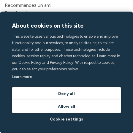
Recommandez un ami
Pour les clients
Légal
About cookies on this site
Conditions générales d'utilisation
Politique de confidentialité
This website uses various technologies to enable and improve
functionality and our services, to analyze site use, to collect
Déclaration d'accessibilité
data, and for other purposes. These technologies include
Légal
cookies, session replay and chatbot technologies. Learn more in
our Cookie Policy and Privacy Policy. With respect to cookies,
L'entreprise
you can select your preferences below.
À propos de Minut
Learn more
Presse et médias
Carrière
Deny all
Contact et assistance
Allow all
Centre d'aide
FAQ
Cookie settings
hello@minut.com
Réservez une démo