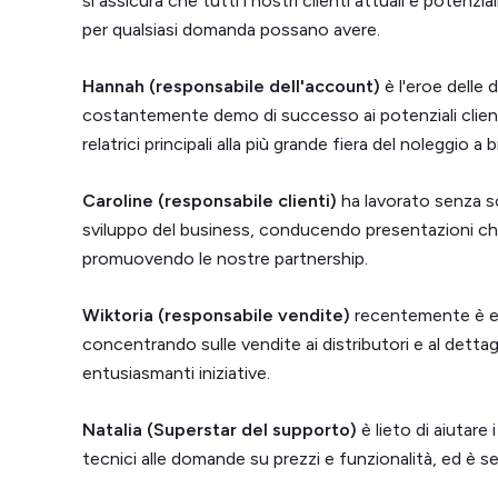
si assicura che tutti i nostri clienti attuali e potenzi
per qualsiasi domanda possano avere.
Hannah (responsabile dell'account)
è l'eroe delle
costantemente demo di successo ai potenziali clien
relatrici principali alla più grande fiera del noleggio 
Caroline (responsabile clienti)
ha lavorato senza so
sviluppo del business, conducendo presentazioni chia
promuovendo le nostre partnership.
Wiktoria (responsabile vendite)
recentemente è ent
concentrando sulle vendite ai distributori e al detta
entusiasmanti iniziative.
Natalia (Superstar del supporto)
è lieto di aiutare 
tecnici alle domande su prezzi e funzionalità, ed è s