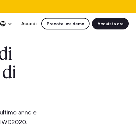
Accedi
Prenota una demo
Acquista ora
di
 di
'ultimo anno e
r #IWD2020.