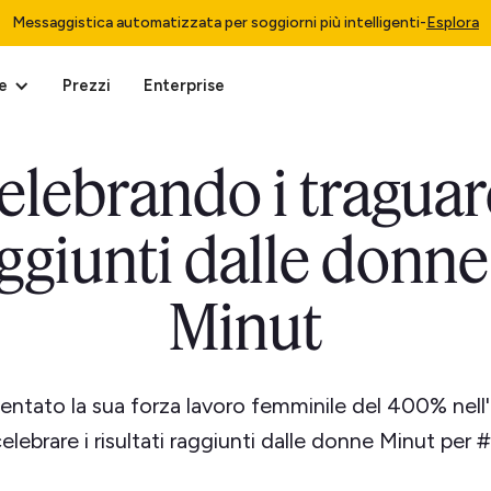
Messaggistica automatizzata per soggiorni più intelligenti
-
Esplora
e
Prezzi
Enterprise
elebrando i traguar
ggiunti dalle donne
Minut
ntato la sua forza lavoro femminile del 400% nell
elebrare i risultati raggiunti dalle donne Minut pe