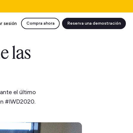
ar sesión
Compra ahora
Reserva una demostración
e las
nte el último
 con #IWD2020.