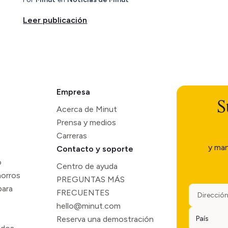
Leer publicación
Empresa
S
Acerca de Minut
Prensa y medios
Carreras
y man
Contacto y soporte
o
Centro de ayuda
horros
PREGUNTAS MÁS
para
FRECUENTES
hello@minut.com
Reserva una demostración