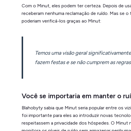
Com o Minut, eles podem ter certeza. Depois de usá
receberam nenhuma reclamação de ruído. Mas se o f
poderiam verificá-los graças ao Minut:
Temos uma visão geral significativament
fazem festas e se não cumprem as regras
Você se importaria em manter o ru
Blahobyty sabia que Minut seria popular entre os vi
foi importante para eles ao introduzir novas tecnol
respeitassem a privacidade dos hóspedes. O Minut
monitora os níveis de ruído sem armazenar nenhum