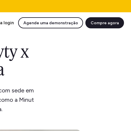
a login
Agende uma demonstração
Compre agora
ty x
a
 com sede em
 como a Minut
a.