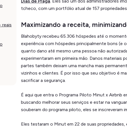
Dias de Praga
. Eles são um dos administradores im
 o
tcheco, com um portfólio atual de 157 propriedades
Maximizando a receita, minimizand
 reais
Blahobyty recebeu 65.306 hóspedes até o momento
experiência com hóspedes principalmente bons (e o
do
quanto dano até mesmo uma pessoa não autorizada 
experimentaram em primeira mão. Danos materiais po
partes também deixam uma mancha mais permanent
vizinhos e clientes. É por isso que seu objetivo é ma
sacrificar a segurança.
É aqui que entra o Programa Piloto Minut x Airbnb 
buscando melhorar seus serviços e estar na vangua
souberam do programa piloto, eles se inscreveram 
Eles testaram o Minut em 22 de suas propriedades, 