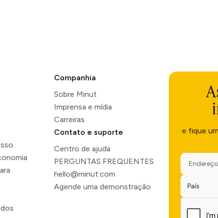
Companhia
A
Sobre Minut
Imprensa e mídia
Carreiras
e fique u
Contato e suporte
esso
Centro de ajuda
economia
PERGUNTAS FREQUENTES
ara
hello@minut.com
Agende uma demonstração
ados