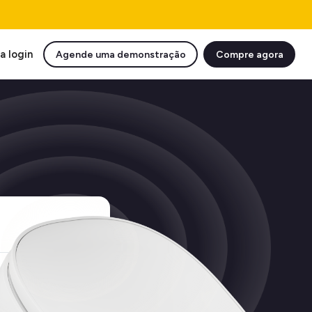
a login
Agende uma demonstração
Compre agora