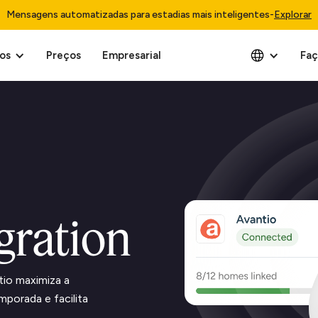
Mensagens automatizadas para estadias mais inteligentes
-
Explorar
os
Preços
Empresarial
Faç
gration
io maximiza a
mporada e facilita