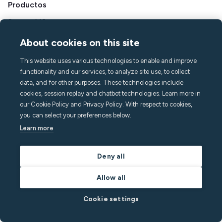
Productos
Sensor M3
Sensor de fugas de agua
About cookies on this site
Kit de montaje cableado
Puerta de enlace celular
This website uses various technologies to enable and improve
functionality and our services, to analyze site use, to collect
Tareas
data, and for other purposes. These technologies include
Mensajería
cookies, session replay and chatbot technologies. Learn more in
Aplicación para invitados
our Cookie Policy and Privacy Policy. With respect to cookies,
Características
you can select your preferences below.
Monitorización del ruido
Learn more
Detección de multitudes
Alarma doméstica
Deny all
Detección de tabaquismo
Allow all
Clima interior
Asistencia de llamadas
Cookie settings
API
Soluciones