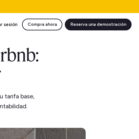
ar sesión
Compra ahora
Reserva una demostración
irbnb:
r
 tarifa base,
ntabilidad.