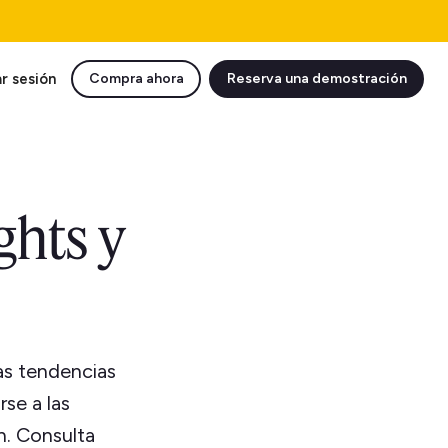
ar sesión
Compra ahora
Reserva una demostración
ghts y
las tendencias
se a las
n. Consulta