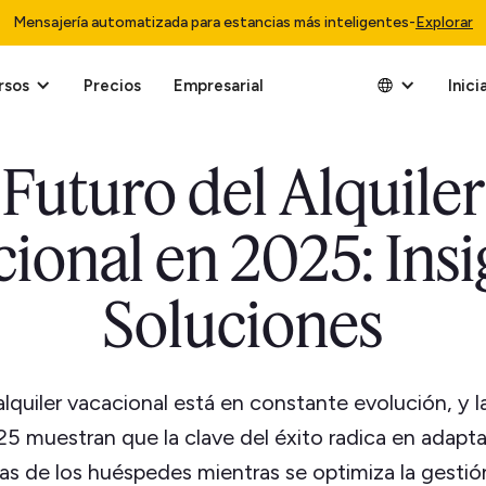
Mensajería automatizada para estancias más inteligentes
-
Explorar
rsos
Precios
Empresarial
Inici
Futuro del Alquiler
ional en 2025: Insi
Soluciones
alquiler vacacional está en constante evolución, y 
25 muestran que la clave del éxito radica en adaptar
as de los huéspedes mientras se optimiza la gestió