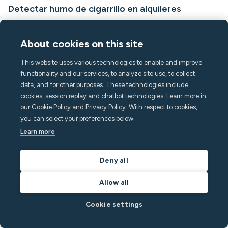
Detectar humo de cigarrillo en alquileres
vacacionales
¿Quieres proteger el valor de tu alquiler vacacional? Lee nuestra
About cookies on this site
guía sobre cómo detectar el humo del cigarrillo y evitar que los
huéspedes causen daños a la propiedad.
This website uses various technologies to enable and improve
functionality and our services, to analyze site use, to collect
Por
Minut
en
Noticias de Minut
data, and for other purposes. These technologies include
cookies, session replay and chatbot technologies. Learn more in
Leer publicación
our Cookie Policy and Privacy Policy. With respect to cookies,
you can select your preferences below.
Learn more
Deny all
Allow all
Cookie settings