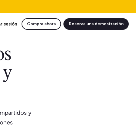
ar sesión
Compra ahora
Reserva una demostración
os
 y
ompartidos y
iones