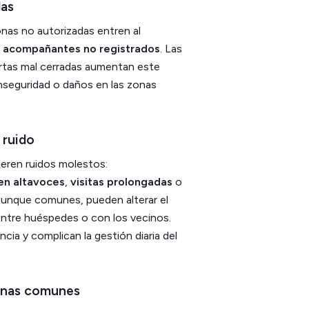
das
nas no autorizadas entren al
 acompañantes no registrados
. Las
ertas mal cerradas aumentan este
nseguridad o daños en las zonas
 ruido
neren ruidos molestos:
en altavoces
,
visitas prolongadas
o
 aunque comunes, pueden alterar el
entre huéspedes o con los vecinos.
ia y complican la gestión diaria del
zonas comunes