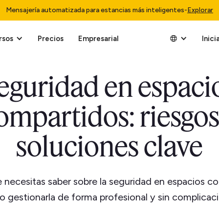
Mensajería automatizada para estancias más inteligentes
-
Explorar
rsos
Precios
Empresarial
Inici
eguridad en espaci
ompartidos: riesgos
soluciones clave
 necesitas saber sobre la seguridad en espacios c
 gestionarla de forma profesional y sin complicac