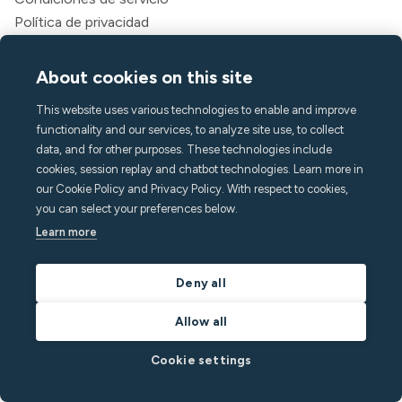
Política de privacidad
Declaración de accesibilidad
Jurídico
About cookies on this site
Empresa
This website uses various technologies to enable and improve
functionality and our services, to analyze site use, to collect
Acerca de Minut
data, and for other purposes. These technologies include
Prensa y medios
cookies, session replay and chatbot technologies. Learn more in
Carreras
our Cookie Policy and Privacy Policy. With respect to cookies,
Contacto y soporte
you can select your preferences below.
Learn more
Centro de ayuda
PREGUNTAS MÁS FRECUENTES
Deny all
hello@minut.com
Reserva una demostración
Allow all
Cookie settings
Suscríbase a nuestro boletín
mensual