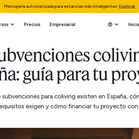
Mensajería automatizada para estancias más inteligentes
-
Explorar
rsos
Precios
Empresarial
Inici
ubvenciones colivi
a: guía para tu pr
subvenciones para coliving existen en España, cómo
equisitos exigen y cómo financiar tu proyecto con