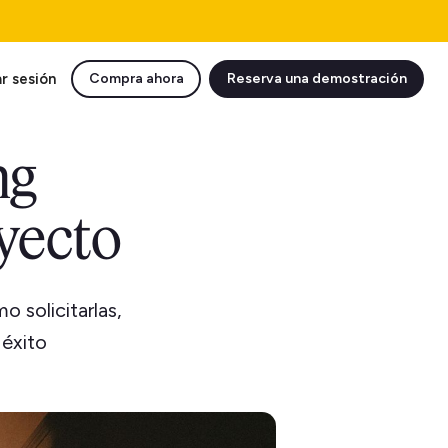
ar sesión
Compra ahora
Reserva una demostración
ng
oyecto
 solicitarlas,
 éxito