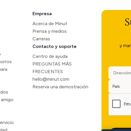
Empresa
S
Acerca de Minut
Prensa y medios
Carreras
y man
Contacto y soporte
o
Centro de ayuda
horros
PREGUNTAS MÁS
para
FRECUENTES
hello@minut.com
Reserva una demostración
ados
 amigo
ervicio
idad