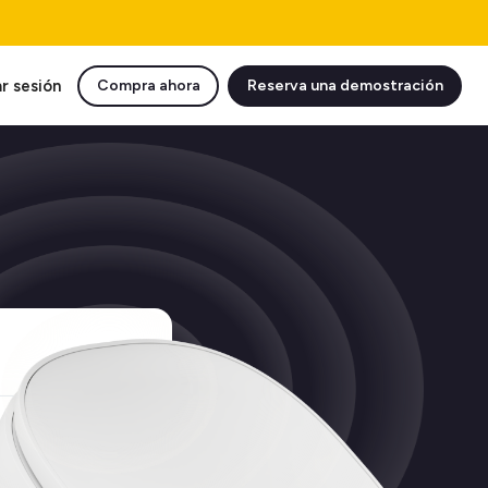
ar sesión
Compra ahora
Reserva una demostración