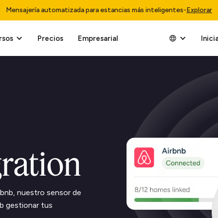
Mensajería automatizada para estancias más inteligentes
-
Explorar
rsos
Precios
Empresarial
Inici
gration
irbnb, nuestro sensor de
nb gestionar tus