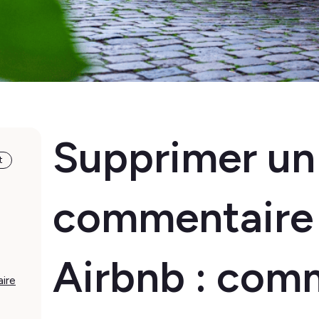
Supprimer un
t
commentaire 
Airbnb : com
ire