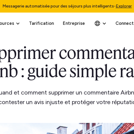
Messagerie automatisée pour des séjours plus intelligents
-
Explorer
ources
Tarification
Entreprise
Connect
pprimer commenta
nb : guide simple r
uand et comment supprimer un commentaire Airbnb
contester un avis injuste et protéger votre réputati