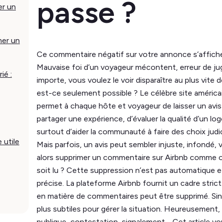
passe ?
er un
mer un
Ce commentaire négatif sur votre annonce s’affiche 
Mauvaise foi d’un voyageur mécontent, erreur de j
ié :
importe, vous voulez le voir disparaître au plus vite 
est-ce seulement possible ? Le célèbre site américa
permet à chaque hôte et voyageur de laisser un avis 
partager une expérience, d’évaluer la qualité d’un l
surtout d’aider la communauté à faire des choix judi
 utile
Mais parfois, un avis peut sembler injuste, infondé
alors supprimer un commentaire sur Airbnb comme o
soit lu ? Cette suppression n’est pas automatique 
précise. La plateforme Airbnb fournit un cadre strict.
en matière de commentaires peut être supprimé. Sin
plus subtiles pour gérer la situation. Heureusement, 
publique, contestation, signalement… Cet article v