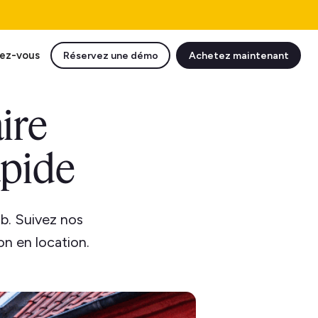
ez-vous
Réservez une démo
Achetez maintenant
ire
apide
. Suivez nos
on en location.