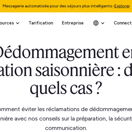
Messagerie automatisée pour des séjours plus intelligents
-
Explorer
ources
Tarification
Entreprise
Connect
Dédommagement e
ation saisonnière : 
quels cas ?
mment éviter les réclamations de dédommagemen
nière avec nos conseils sur la préparation, la sécurit
communication.