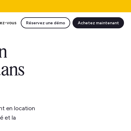
ez-vous
Réservez une démo
Achetez maintenant
n
dans
t en location
é et la