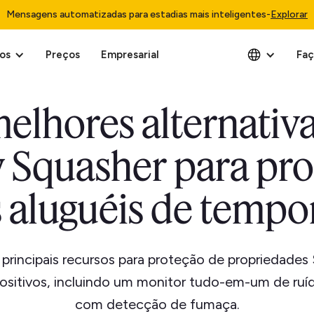
Mensagens automatizadas para estadias mais inteligentes
-
Explorar
os
Preços
Empresarial
Faç
elhores alternativ
y Squasher para pro
 aluguéis de temp
 principais recursos para proteção de propriedades
ositivos, incluindo um monitor tudo-em-um de ru
com detecção de fumaça.