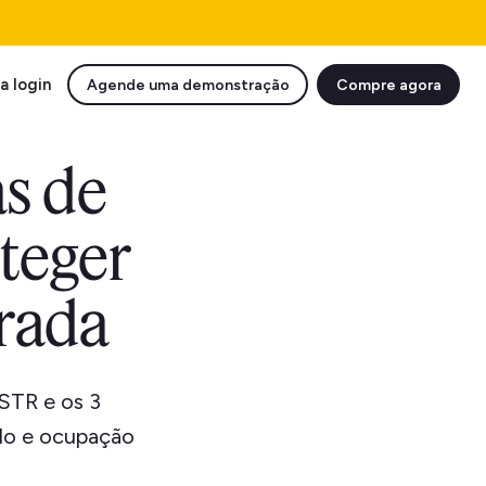
a login
Agende uma demonstração
Compre agora
as de
teger
orada
 STR e os 3
ído e ocupação