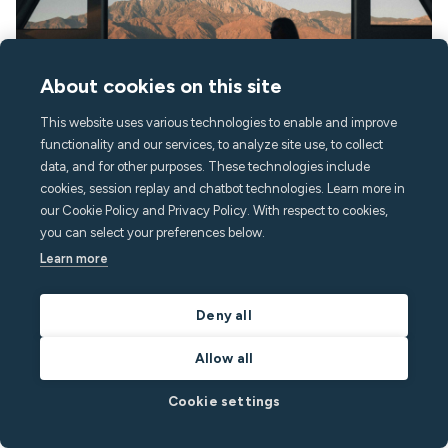
About cookies on this site
This website uses various technologies to enable and improve
functionality and our services, to analyze site use, to collect
data, and for other purposes. These technologies include
August 3, 2026
12
min
cookies, session replay and chatbot technologies. Learn more in
our Cookie Policy and Privacy Policy. With respect to cookies,
Airbnb pre-booking message templates & guest
you can select your preferences below.
messaging scripts
Learn more
Discover 10 essential short-term rental message templates to
enhance guest communication, save time, and automate your
Deny all
vacation rental management.
Allow all
Por
Minut
em
Notícias do Minut
Leia a postagem
Cookie settings