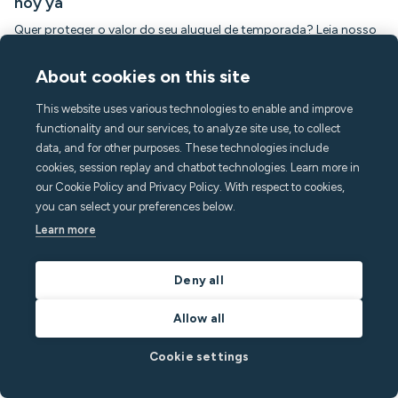
hoy ya
Quer proteger o valor do seu aluguel de temporada? Leia nosso
guia sobre como detectar a fumaça do cigarro e evitar que os
hóspedes causem danos à propriedade.
About cookies on this site
Por
Minut
em
Notícias do Minut
This website uses various technologies to enable and improve
functionality and our services, to analyze site use, to collect
Leia a postagem
data, and for other purposes. These technologies include
cookies, session replay and chatbot technologies. Learn more in
our Cookie Policy and Privacy Policy. With respect to cookies,
you can select your preferences below.
Produtos
Learn more
Sensor M3
Sensor de vazamento de água
Deny all
Kit de montagem com fio
Gateway celular
Allow all
Tarefas
Mensagens
Cookie settings
App para convidados