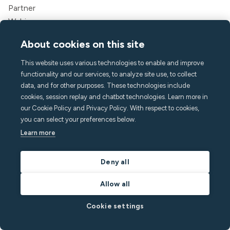
Partner
Webinare
Erfolgsgeschichten
About cookies on this site
Sparrechner
Dokumentation für Entwickler
This website uses various technologies to enable and improve
Integrationen
functionality and our services, to analyze site use, to collect
data, and for other purposes. These technologies include
Affiliate-Programm
cookies, session replay and chatbot technologies. Learn more in
Empfehlen Sie einen Freund
our Cookie Policy and Privacy Policy. With respect to cookies,
Für Gäste
you can select your preferences below.
Rechtliches
Learn more
Nutzungsbedingungen
Datenschutzrichtlinie
Deny all
Erklärung zur Barrierefreiheit
Rechtliches
Allow all
Firma
Cookie settings
Über Minut