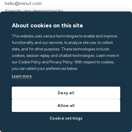
hello@minut.com
Agende uma demonstração
About cookies on this site
Assine nosso boletim
This website uses various technologies to enable and improve
informativo mensal
functionality and our services, to analyze site use, to collect
data, and for other purposes. These technologies include
e fique um passo à frente com os insights mais
cookies, session replay and chatbot technologies. Learn more in
recentes
our Cookie Policy and Privacy Policy. With respect to cookies,
you can select your preferences below.
Learn more
Deny all
Allow all
Cookie settings