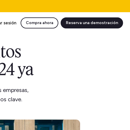
ar sesión
Compra ahora
Reserva una demostración
tos
24 ya
s empresas,
os clave.