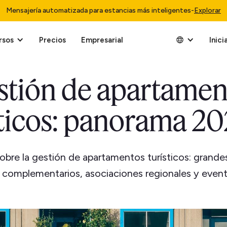
Mensajería automatizada para estancias más inteligentes
-
Explorar
rsos
Precios
Empresarial
Inici
stión de apartamen
sticos: panorama 20
obre la gestión de apartamentos turísticos: grande
s complementarios, asociaciones regionales y event