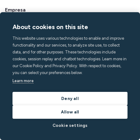
Empresa
Acerca de Minut
About cookies on this site
Prensa y medios
Carreras
This website uses various technologies to enable and improve
Contacto y soporte
functionality and our services, to analyze site use, to collect
data, and for other purposes. These technologies include
Centro de ayuda
cookies, session replay and chatbot technologies. Learn more in
PREGUNTAS MÁS FRECUENTES
our Cookie Policy and Privacy Policy. With respect to cookies,
hello@minut.com
you can select your preferences below.
Reserva una demostración
Learn more
Suscríbase a nuestro boletín
Deny all
mensual
Allow all
y manténgase un paso adelante con las últimas
Cookie settings
novedades