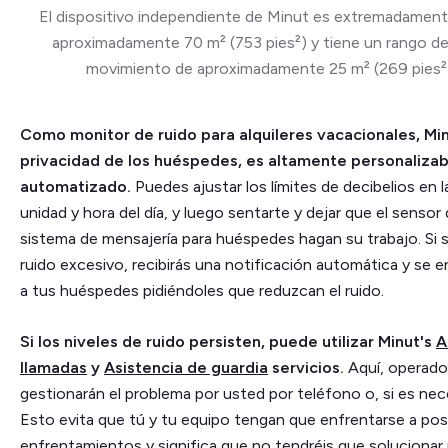
El dispositivo independiente de Minut es extremadamente
aproximadamente 70 m² (753 pies²) y tiene un rango d
movimiento de aproximadamente 25 m² (269 pies²
Como monitor de ruido para alquileres vacacionales, Mi
privacidad de los huéspedes, es altamente personalizab
automatizado.
Puedes ajustar los límites de decibelios en l
unidad y hora del día, y luego sentarte y dejar que el sensor 
sistema de mensajería para huéspedes hagan su trabajo. Si 
ruido excesivo, recibirás una notificación automática y se 
a tus huéspedes pidiéndoles que reduzcan el ruido.
Si los niveles de ruido persisten, puede utilizar Minut's
A
llamadas
y
Asistencia de guardia
servicios.
Aquí, operado
gestionarán el problema por usted por teléfono o, si es nec
Esto evita que tú y tu equipo tengan que enfrentarse a pos
enfrentamientos y significa que no tendréis que solucionar 