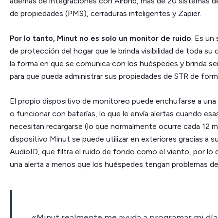
además de integraciones con Airbnb, más de 20 sistemas d
de propiedades (PMS), cerraduras inteligentes y Zapier.
Por lo tanto, Minut no es solo un monitor de ruido
. Es un
de protección del hogar que le brinda visibilidad de toda su c
la forma en que se comunica con los huéspedes y brinda ser
para que pueda administrar sus propiedades de STR de form
El propio dispositivo de monitoreo puede enchufarse a una
o funcionar con baterías, lo que le envía alertas cuando esa
necesitan recargarse (lo que normalmente ocurre cada 12 m
dispositivo Minut se puede utilizar en exteriores gracias a s
AudioID, que filtra el ruido de fondo como el viento, por lo 
una alerta a menos que los huéspedes tengan problemas de 
«Minut realmente me ayuda a programar mi día 