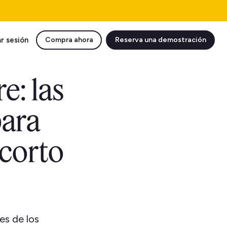
ar sesión
Compra ahora
Reserva una demostración
e: las
para
 corto
es de los