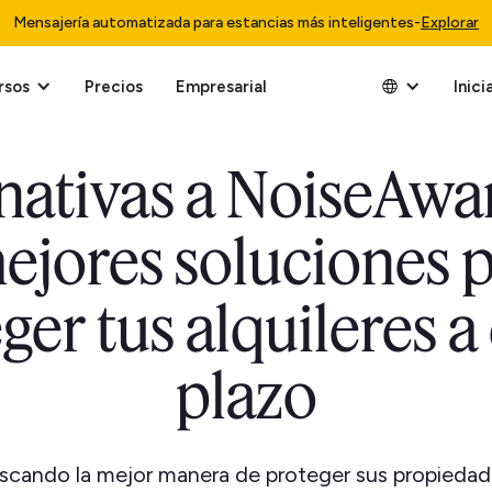
Mensajería automatizada para estancias más inteligentes
-
Explorar
rsos
Precios
Empresarial
Inici
nativas a NoiseAwar
ejores soluciones 
ger tus alquileres a
plazo
scando la mejor manera de proteger sus propiedad